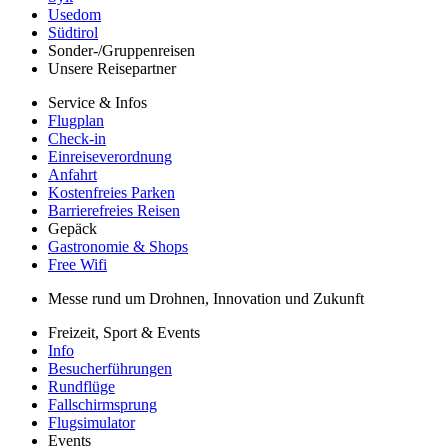
Usedom
Südtirol
Sonder-/Gruppenreisen
Unsere Reisepartner
Service & Infos
Flugplan
Check-in
Einreiseverordnung
Anfahrt
Kostenfreies Parken
Barrierefreies Reisen
Gepäck
Gastronomie & Shops
Free Wifi
Messe rund um Drohnen, Innovation und Zukunft
Freizeit, Sport & Events
Info
Besucherführungen
Rundflüge
Fallschirmsprung
Flugsimulator
Events