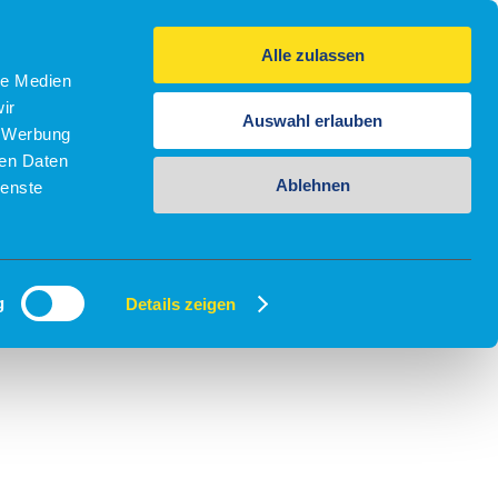
Alle zulassen
le Medien
ir
Auswahl erlauben
, Werbung
ren Daten
Ablehnen
ienste
g
Details zeigen