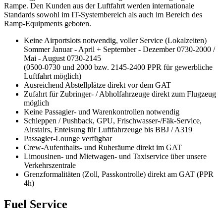
Rampe. Den Kunden aus der Luftfahrt werden internationale
Standards sowohl im IT-Systembereich als auch im Bereich des
Ramp-Equipments geboten.
Keine Airportslots notwendig, voller Service (Lokalzeiten)
Sommer Januar - April + September - Dezember 0730-2000 /
Mai - August 0730-2145
(0500-0730 und 2000 bzw. 2145-2400 PPR für gewerbliche
Luftfahrt möglich)
Ausreichend Abstellplätze direkt vor dem GAT
Zufahrt für Zubringer- / Abholfahrzeuge direkt zum Flugzeug
möglich
Keine Passagier- und Warenkontrollen notwendig
Schleppen / Pushback, GPU, Frischwasser-/Fäk-Service,
Airstairs, Enteisung für Luftfahrzeuge bis BBJ / A319
Passagier-Lounge verfügbar
Crew-Aufenthalts- und Ruheräume direkt im GAT
Limousinen- und Mietwagen- und Taxiservice über unsere
Verkehrszentrale
Grenzformalitäten (Zoll, Passkontrolle) direkt am GAT (PPR
4h)
Fuel Service