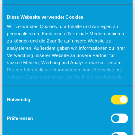
Check-in
Diese Webseite verwendet Cookies
Einreiseverordnung
Wir verwenden Cookies, um Inhalte und Anzeigen zu
Anfahrt
personalisieren, Funktionen für soziale Medien anbieten
Kostenfreies Parken
zu können und die Zugriffe auf unsere Website zu
analysieren. Außerdem geben wir Informationen zu Ihrer
Barrierefreies Reisen
Verwendung unserer Website an unsere Partner für
Gepäck
soziale Medien, Werbung und Analysen weiter. Unsere
Allgemein
Partner führen diese Informationen möglicherweise mit
Sicherheit
Fundsachen
weiteren Daten zusammen, die Sie ihnen bereitgestellt
Tiere
haben oder die sie im Rahmen Ihrer Nutzung der Dienste
gesammelt haben.
Gastronomie & Shops
Einwilligungsauswahl
Notwendig
Free Wifi
Info
Präferenzen
Besucherführungen
Rundflüge