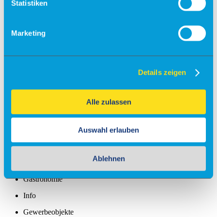
Statistiken
Fallschirmsprung
Flugsimulator
Marketing
Events
Kontakt & Anfrage
Unser Service
Partner
Details zeigen
Veranstaltungsanfrage
Flugschulen & Vereine
Alle zulassen
Info
Fly-Ins
Auswahl erlauben
Maintenance
Ablehnen
Charter
Gastronomie
Info
Gewerbeobjekte