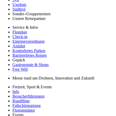
Usedom
Südtirol
Sonder-/Gruppenreisen
Unsere Reisepartner
Service & Infos
Flugplan
Check-in
Einreiseverordnung
Anfahrt
Kostenfreies Parken
Barrierefreies Reisen
Gepäck
Gastronomie & Shops
Free Wifi
Messe rund um Drohnen, Innovation und Zukunft
Freizeit, Sport & Events
Info
Besucherführungen
Rundflüge
Fallschirmsprung
Flugsimulator
Events