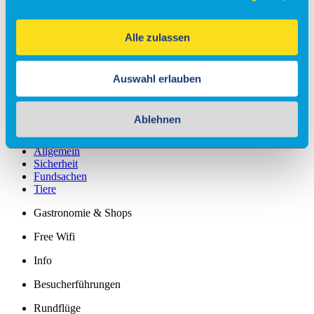
Check-in
Alle zulassen
Einreiseverordnung
Anfahrt
Auswahl erlauben
Kostenfreies Parken
Barrierefreies Reisen
Ablehnen
Gepäck
Allgemein
Sicherheit
Fundsachen
Tiere
Gastronomie & Shops
Free Wifi
Info
Besucherführungen
Rundflüge