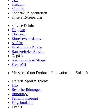
Usedom
Südtirol
Sonder-/Gruppenreisen
Unsere Reisepartner
Service & Infos
Flugplan
Check-in
Einreiseverordnung
Anfahrt
Kostenfreies Parken
Barrierefreies Reisen
Gepäck
Gastronomie & Shops
Free Wifi
Messe rund um Drohnen, Innovation und Zukunft
Freizeit, Sport & Events
Info
Besucherführungen
Rundflüge
Fallschirmsprung
Flugsimulator
Events