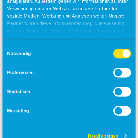
analysieren. Außerdem geben wir Informationen zu Ihrer
Kontakt
Verwendung unserer Website an unsere Partner für
Tagen & Feiern am Airport
soziale Medien, Werbung und Analysen weiter. Unsere
Partner führen diese Informationen möglicherweise mit
Büroräume zu vermieten!
weiteren Daten zusammen, die Sie ihnen bereitgestellt
Alle Ziele
haben oder die sie im Rahmen Ihrer Nutzung der Dienste
Sylt
gesammelt haben.
Einwilligungsauswahl
Notwendig
Usedom
Südtirol
Präferenzen
Sonder-/Gruppenreisen
Jersey
Kalabrien
Statistiken
Zakynthos
Kreta (West)
Finnland
Marketing
Unsere Reisepartner
momento by Frölich-Reisen
vianova
Details zeigen
Flugplan