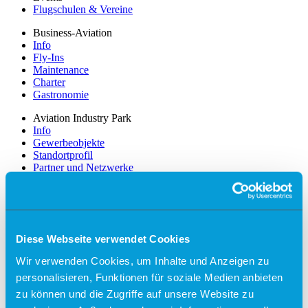
Flugschulen & Vereine
Business-Aviation
Info
Fly-Ins
Maintenance
Charter
Gastronomie
Aviation Industry Park
Info
Gewerbeobjekte
Standortprofil
Partner und Netzwerke
Unternehmen
News
Stellenangebote
Management
Diese Webseite verwendet Cookies
Zahlen, Daten und Fakten
Lärmschutz und Lärmmessung
Wir verwenden Cookies, um Inhalte und Anzeigen zu
Trainingsflüge
personalisieren, Funktionen für soziale Medien anbieten
Presse
Partner
zu können und die Zugriffe auf unsere Website zu
Werbung