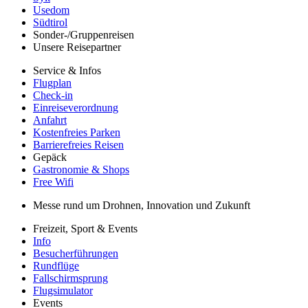
Usedom
Südtirol
Sonder-/Gruppenreisen
Unsere Reisepartner
Service & Infos
Flugplan
Check-in
Einreiseverordnung
Anfahrt
Kostenfreies Parken
Barrierefreies Reisen
Gepäck
Gastronomie & Shops
Free Wifi
Messe rund um Drohnen, Innovation und Zukunft
Freizeit, Sport & Events
Info
Besucherführungen
Rundflüge
Fallschirmsprung
Flugsimulator
Events