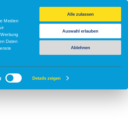
Alle zulassen
le Medien
ir
Auswahl erlauben
, Werbung
ren Daten
Ablehnen
ienste
g
Details zeigen