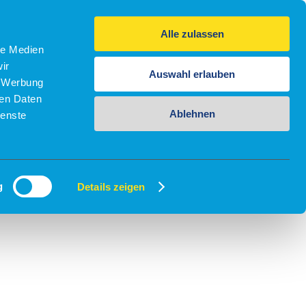
Alle zulassen
le Medien
ir
Auswahl erlauben
, Werbung
ren Daten
Ablehnen
ienste
g
Details zeigen