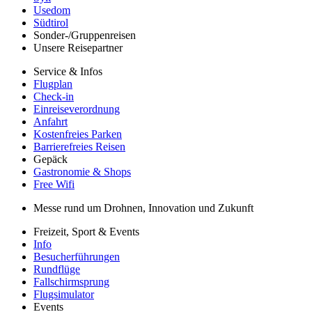
Usedom
Südtirol
Sonder-/Gruppenreisen
Unsere Reisepartner
Service & Infos
Flugplan
Check-in
Einreiseverordnung
Anfahrt
Kostenfreies Parken
Barrierefreies Reisen
Gepäck
Gastronomie & Shops
Free Wifi
Messe rund um Drohnen, Innovation und Zukunft
Freizeit, Sport & Events
Info
Besucherführungen
Rundflüge
Fallschirmsprung
Flugsimulator
Events