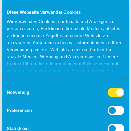
(Mindestalter 6 Jahre, teilweise englischsprachige Guides)
Zusatzinformationen- eventl. Kur- bzw. Citytax indiv. vor Ort
Diese Webseite verwendet Cookies
zahlbar
Haustürtransfer inklusive bei Flugreise ab Erfurt (vianova-
Wir verwenden Cookies, um Inhalte und Anzeigen zu
urlaub.de/haustuertransfer)
personalisieren, Funktionen für soziale Medien anbieten
zu können und die Zugriffe auf unsere Website zu
Reisepreis:
analysieren. Außerdem geben wir Informationen zu Ihrer
Ab 1.489 € pro Person
Verwendung unserer Website an unsere Partner für
►
Direktlink zur Buchung
soziale Medien, Werbung und Analysen weiter. Unsere
Partner führen diese Informationen möglicherweise mit
Kontakt:
weiteren Daten zusammen, die Sie ihnen bereitgestellt
vianova GmbH &
haben oder die sie im Rahmen Ihrer Nutzung der Dienste
vianova Reisen GmbH
gesammelt haben.
In der Buttergrube 1
Einwilligungsauswahl
99428 Weimar
Notwendig
Telefon:
03643–4933510
E-Mail:
info@vianova-urlaub.de
Präferenzen
Zurück zur Angebotsübersicht
Statistiken