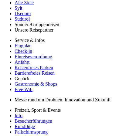
Flüge finden
Flüge & Urlaubsangebote
Alle Ziele
Sylt
Usedom
Südtirol
Sonder-/Gruppenreisen
Unsere Reisepartner
Service & Infos
Flugplan
Check-in
Einreiseverordnung
Anfahrt
Kostenfreies Parken
Barrierefreies Reisen
Gepäck
Gastronomie & Shops
Free Wifi
Messe rund um Drohnen, Innovation und Zukunft
Freizeit, Sport & Events
Info