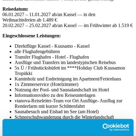
Hundeschlitten. Den Abend lassen Sie bei einem Besuch der
finnischen Sauna ausklingen und mit etwas Glück erleben Sie
danach die tanzenden Polarlichter am Nachthimmel. Und wer schon
immer mal ein Rentier füttern wollte, ist hier genau richtig!
Reisedatum:
06.01.2027 – 11.01.2027 ab/an Kassel — in den
Weihnachtsferien ab 1.489 €
20.02.2027 – 25.02.2027 ab/an Kassel — im Frühwinter ab 1.519 €
Eingeschlossene Leistungen:
Direktflüge Kassel - Kuusamo - Kassel
alle Flughafengebühren
Transfer Flughafen - Hotel - Flughafen
Ausflüge und Transfers im landestypischen Reisebus
5x Ü / Frühstücksbüfett im ****Holiday Club Kuusamon
Tropiikki
Kaminholz und Endreinigung im Apartment/Ferienhaus
1x Zimmerservice (Hotelzimmer)
Nutzung der Pool- und Saunalandschaft im Hotel
Informationsvideo zu den Reiseunterlagen
vianova-Reiseleiter-Team vor Ort Ausflüge- Ausflug zur
Rentierfarm mit kurzer Schlittenfahrt
Saunabesuch und Eisbad im See (am Hotel)
Schneeschuhwanderung durch die Winterlandschaft