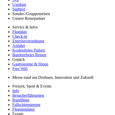
Usedom
Südtirol
Sonder-/Gruppenreisen
Unsere Reisepartner
Service & Infos
Flugplan
Check-in
Einreiseverordnung
Anfahrt
Kostenfreies Parken
Barrierefreies Reisen
Gepäck
Gastronomie & Shops
Free Wifi
Messe rund um Drohnen, Innovation und Zukunft
Freizeit, Sport & Events
Info
Besucherführungen
Rundflüge
Fallschirmsprung
Flugsimulator
Events