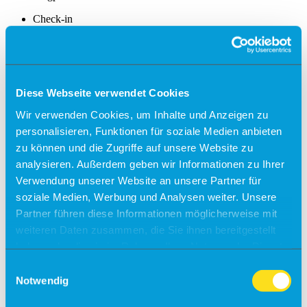
Check-in
Einreiseverordnung
Anfahrt
Kostenfreies Parken
Diese Webseite verwendet Cookies
Barrierefreies Reisen
Wir verwenden Cookies, um Inhalte und Anzeigen zu
personalisieren, Funktionen für soziale Medien anbieten
Gepäck
zu können und die Zugriffe auf unsere Website zu
Allgemein
Sicherheit
analysieren. Außerdem geben wir Informationen zu Ihrer
Fundsachen
Verwendung unserer Website an unsere Partner für
Tiere
soziale Medien, Werbung und Analysen weiter. Unsere
Gastronomie & Shops
Partner führen diese Informationen möglicherweise mit
weiteren Daten zusammen, die Sie ihnen bereitgestellt
Free Wifi
haben oder die sie im Rahmen Ihrer Nutzung der Dienste
Info
gesammelt haben.
Einwilligungsauswahl
Besucherführungen
Notwendig
Rundflüge