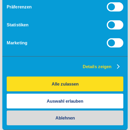
Präferenzen
Fallschirmsprung
Flugsimulator
Statistiken
Events
Kontakt & Anfrage
Unser Service
Marketing
Partner
Veranstaltungsanfrage
Flugschulen & Vereine
Details zeigen
Info
Fly-Ins
Alle zulassen
Maintenance
Charter
Auswahl erlauben
Gastronomie
Info
Ablehnen
Gewerbeobjekte