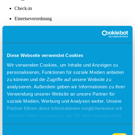
Check-in
Einreiseverordnung
Anfahrt
Kostenfreies Parken
Barrierefreies Reisen
Diese Webseite verwendet Cookies
Gepäck
Wir verwenden Cookies, um Inhalte und Anzeigen zu
Allgemein
Sicherheit
personalisieren, Funktionen für soziale Medien anbieten
Fundsachen
zu können und die Zugriffe auf unsere Website zu
Tiere
analysieren. Außerdem geben wir Informationen zu Ihrer
Gastronomie & Shops
Verwendung unserer Website an unsere Partner für
soziale Medien, Werbung und Analysen weiter. Unsere
Free Wifi
Partner führen diese Informationen möglicherweise mit
Info
weiteren Daten zusammen, die Sie ihnen bereitgestellt
Besucherführungen
haben oder die sie im Rahmen Ihrer Nutzung der Dienste
gesammelt haben.
Einwilligungsauswahl
Rundflüge