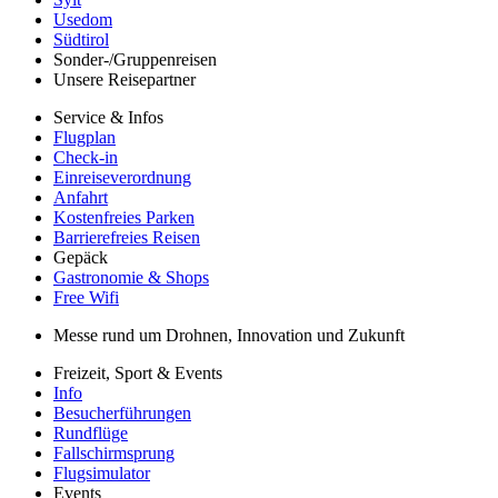
Usedom
Südtirol
Sonder-/Gruppenreisen
Unsere Reisepartner
Service & Infos
Flugplan
Check-in
Einreiseverordnung
Anfahrt
Kostenfreies Parken
Barrierefreies Reisen
Gepäck
Gastronomie & Shops
Free Wifi
Messe rund um Drohnen, Innovation und Zukunft
Freizeit, Sport & Events
Info
Besucherführungen
Rundflüge
Fallschirmsprung
Flugsimulator
Events