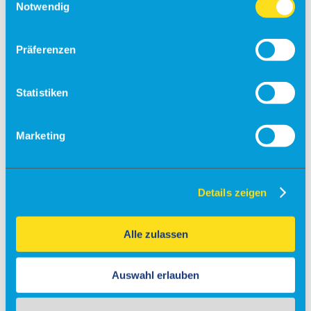
Notwendig
Fallschirmsprung
Flugsimulator
Präferenzen
Events
Kontakt & Anfrage
Unser Service
Statistiken
Partner
Veranstaltungsanfrage
Marketing
Flugschulen & Vereine
Info
Fly-Ins
Details zeigen
Maintenance
Charter
Alle zulassen
Gastronomie
Auswahl erlauben
Info
Gewerbeobjekte