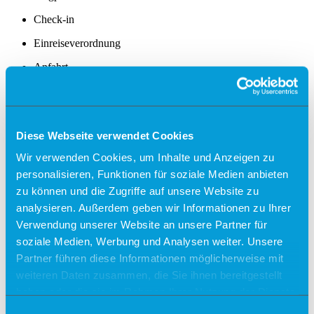
Check-in
Einreiseverordnung
Anfahrt
Kostenfreies Parken
Barrierefreies Reisen
Diese Webseite verwendet Cookies
Gepäck
Allgemein
Wir verwenden Cookies, um Inhalte und Anzeigen zu
Sicherheit
personalisieren, Funktionen für soziale Medien anbieten
Fundsachen
Tiere
zu können und die Zugriffe auf unsere Website zu
analysieren. Außerdem geben wir Informationen zu Ihrer
Gastronomie & Shops
Verwendung unserer Website an unsere Partner für
Free Wifi
soziale Medien, Werbung und Analysen weiter. Unsere
Partner führen diese Informationen möglicherweise mit
Info
weiteren Daten zusammen, die Sie ihnen bereitgestellt
Besucherführungen
haben oder die sie im Rahmen Ihrer Nutzung der Dienste
Rundflüge
gesammelt haben.
Einwilligungsauswahl