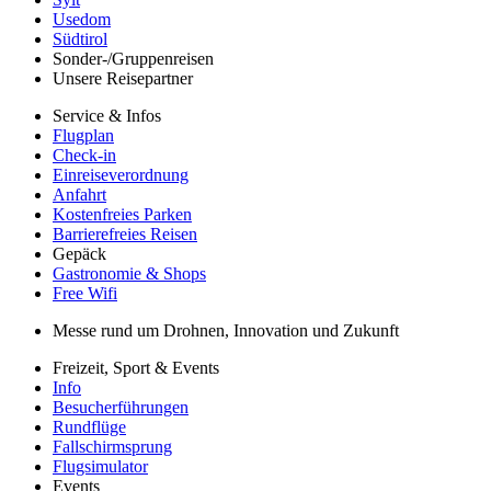
Usedom
Südtirol
Sonder-/Gruppenreisen
Unsere Reisepartner
Service & Infos
Flugplan
Check-in
Einreiseverordnung
Anfahrt
Kostenfreies Parken
Barrierefreies Reisen
Gepäck
Gastronomie & Shops
Free Wifi
Messe rund um Drohnen, Innovation und Zukunft
Freizeit, Sport & Events
Info
Besucherführungen
Rundflüge
Fallschirmsprung
Flugsimulator
Events