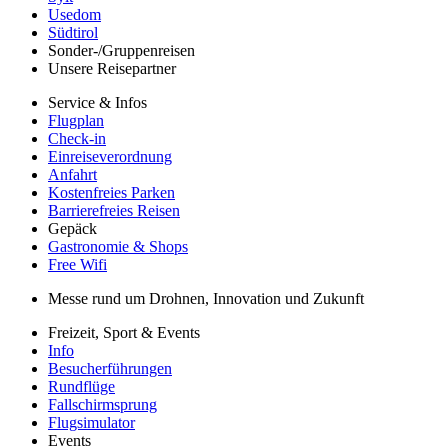
Usedom
Südtirol
Sonder-/Gruppenreisen
Unsere Reisepartner
Service & Infos
Flugplan
Check-in
Einreiseverordnung
Anfahrt
Kostenfreies Parken
Barrierefreies Reisen
Gepäck
Gastronomie & Shops
Free Wifi
Messe rund um Drohnen, Innovation und Zukunft
Freizeit, Sport & Events
Info
Besucherführungen
Rundflüge
Fallschirmsprung
Flugsimulator
Events