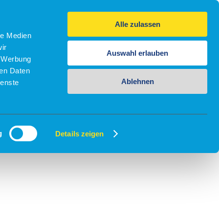
Alle zulassen
le Medien
ir
Auswahl erlauben
, Werbung
ren Daten
Ablehnen
ienste
g
Details zeigen