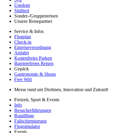
Usedom
Südtirol
Sonder-/Gruppenreisen
Unsere Reisepartner
Service & Infos
Flugplan
Check-in
Einreiseverordnung
Anfahrt
Kostenfreies Parken
Barrierefreies Reisen
Gepäck
Gastronomie & Shops
Free Wifi
Messe rund um Drohnen, Innovation und Zukunft
Freizeit, Sport & Events
Info
Besucherführungen
Rundflüge
Fallschirmsprung
Flugsimulator
Events