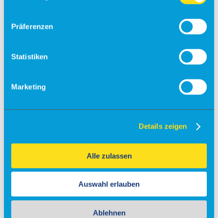
Fallschirmsprung
Präferenzen
Flugsimulator
Events
Kontakt & Anfrage
Statistiken
Unser Service
Partner
Veranstaltungsanfrage
Marketing
Flugschulen & Vereine
Info
Details zeigen
Fly-Ins
Maintenance
Alle zulassen
Charter
Gastronomie
Auswahl erlauben
Info
Ablehnen
Gewerbeobjekte