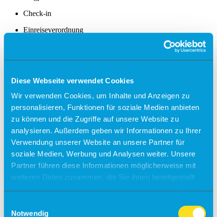
Check-in
Einreiseverordnung
Anfahrt
Kostenfreies Parken
Barrierefreies Reisen
Diese Webseite verwendet Cookies
Wir verwenden Cookies, um Inhalte und Anzeigen zu
Gepäck
Allgemein
personalisieren, Funktionen für soziale Medien anbieten
Sicherheit
zu können und die Zugriffe auf unsere Website zu
Fundsachen
analysieren. Außerdem geben wir Informationen zu Ihrer
Tiere
Verwendung unserer Website an unsere Partner für
Gastronomie & Shops
soziale Medien, Werbung und Analysen weiter. Unsere
Free Wifi
Partner führen diese Informationen möglicherweise mit
weiteren Daten zusammen, die Sie ihnen bereitgestellt
Info
haben oder die sie im Rahmen Ihrer Nutzung der Dienste
Besucherführungen
gesammelt haben.
Einwilligungsauswahl
Rundflüge
Notwendig