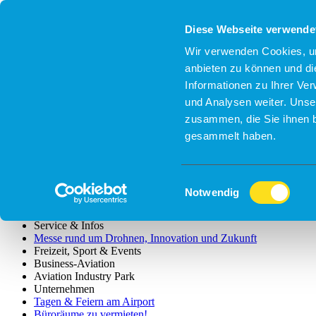
Diese Webseite verwende
Wir verwenden Cookies, um
anbieten zu können und di
Informationen zu Ihrer Ve
und Analysen weiter. Unse
zusammen, die Sie ihnen b
gesammelt haben.
Einwilligungsauswahl
Flugplan
Notwendig
Flüge finden
Flüge & Urlaubsangebote
Service & Infos
Messe rund um Drohnen, Innovation und Zukunft
Freizeit, Sport & Events
Business-Aviation
Aviation Industry Park
Unternehmen
Tagen & Feiern am Airport
Büroräume zu vermieten!