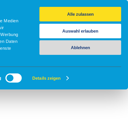
Alle zulassen
le Medien
ir
Auswahl erlauben
, Werbung
ren Daten
Ablehnen
ienste
g
Details zeigen