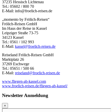
37235 Hessisch Lichtenau
Tel.: 05602 / 800 70
E-Mail: info@froelich-reisen.de
„momento by Frölich-Reisen“
Frölich-Reisen GmbH
Im Haus der Reise in Kassel
Leipziger Straße 73-75
34123 Kassel
Tel.: 0561 / 102 993
E-Mail:
kassel@froelich-reisen.de
Reiseland Frölich-Reisen GmbH
Marktplatz 26
37269 Eschwege
Tel.: 05651 / 500 66
E-Mail:
reiseland@froelich-reisen.de
www.fliegen-ab-kassel.com
www.froelich-reisen.de/fliegen-ab-kassel/
Newsletter Anmeldung
×