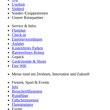
Usedom
Südtirol
Sonder-/Gruppenreisen
Unsere Reisepartner
Service & Infos
Flugplan
Check-in
Einreiseverordnung
Anfahrt
Kostenfreies Parken
Barrierefreies Reisen
Gepäck
Gastronomie & Shops
Free Wifi
Messe rund um Drohnen, Innovation und Zukunft
Freizeit, Sport & Events
Info
Besucherführungen
Rundflüge
Fallschirmsprung
Flugsimulator
Events