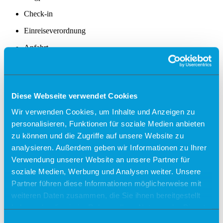
Check-in
Einreiseverordnung
Anfahrt
Kostenfreies Parken
Barrierefreies Reisen
Diese Webseite verwendet Cookies
Gepäck
Allgemein
Wir verwenden Cookies, um Inhalte und Anzeigen zu
Sicherheit
personalisieren, Funktionen für soziale Medien anbieten
Fundsachen
Tiere
zu können und die Zugriffe auf unsere Website zu
analysieren. Außerdem geben wir Informationen zu Ihrer
Gastronomie & Shops
Verwendung unserer Website an unsere Partner für
Free Wifi
soziale Medien, Werbung und Analysen weiter. Unsere
Partner führen diese Informationen möglicherweise mit
Info
weiteren Daten zusammen, die Sie ihnen bereitgestellt
Besucherführungen
haben oder die sie im Rahmen Ihrer Nutzung der Dienste
Rundflüge
gesammelt haben.
Einwilligungsauswahl