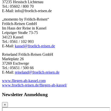
37235 Hessisch Lichtenau
Tel.: 05602 / 800 70
E-Mail: info@froelich-reisen.de
„momento by Frölich-Reisen“
Frölich-Reisen GmbH
Im Haus der Reise in Kassel
Leipziger Straße 73-75
34123 Kassel
Tel.: 0561 / 102 993
E-Mail:
kassel@froelich-reisen.de
Reiseland Frölich-Reisen GmbH
Marktplatz 26
37269 Eschwege
Tel.: 05651 / 500 66
E-Mail:
reiseland@froelich-reisen.de
www.fliegen-ab-kassel.com
www.froelich-reisen.de/fliegen-ab-kassel/
Newsletter Anmeldung
×