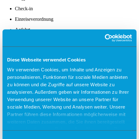
Check-in
Einreiseverordnung
Anfahrt
Kostenfreies Parken
Barrierefreies Reisen
Diese Webseite verwendet Cookies
Gepäck
Allgemein
Wir verwenden Cookies, um Inhalte und Anzeigen zu
Sicherheit
personalisieren, Funktionen für soziale Medien anbieten
Fundsachen
Tiere
zu können und die Zugriffe auf unsere Website zu
analysieren. Außerdem geben wir Informationen zu Ihrer
Gastronomie & Shops
Verwendung unserer Website an unsere Partner für
Free Wifi
soziale Medien, Werbung und Analysen weiter. Unsere
Partner führen diese Informationen möglicherweise mit
Info
weiteren Daten zusammen, die Sie ihnen bereitgestellt
Besucherführungen
haben oder die sie im Rahmen Ihrer Nutzung der Dienste
Rundflüge
gesammelt haben.
Einwilligungsauswahl