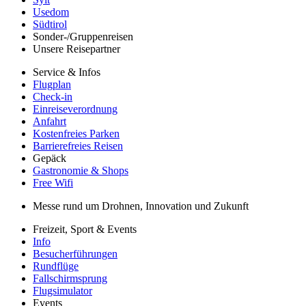
Usedom
Südtirol
Sonder-/Gruppenreisen
Unsere Reisepartner
Service & Infos
Flugplan
Check-in
Einreiseverordnung
Anfahrt
Kostenfreies Parken
Barrierefreies Reisen
Gepäck
Gastronomie & Shops
Free Wifi
Messe rund um Drohnen, Innovation und Zukunft
Freizeit, Sport & Events
Info
Besucherführungen
Rundflüge
Fallschirmsprung
Flugsimulator
Events