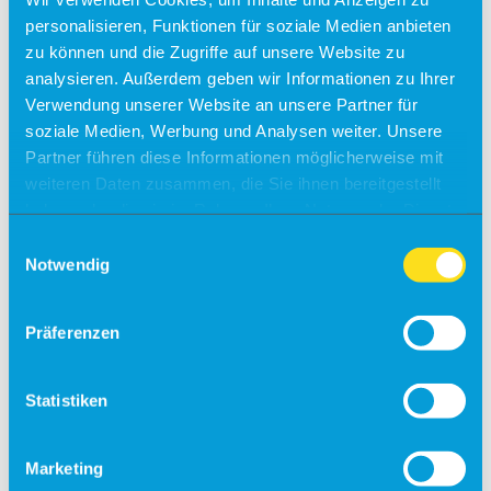
Kontakt
personalisieren, Funktionen für soziale Medien anbieten
Tagen & Feiern am Airport
zu können und die Zugriffe auf unsere Website zu
analysieren. Außerdem geben wir Informationen zu Ihrer
Büroräume zu vermieten!
Verwendung unserer Website an unsere Partner für
Alle Ziele
soziale Medien, Werbung und Analysen weiter. Unsere
Partner führen diese Informationen möglicherweise mit
Sylt
weiteren Daten zusammen, die Sie ihnen bereitgestellt
Usedom
haben oder die sie im Rahmen Ihrer Nutzung der Dienste
Südtirol
gesammelt haben.
Einwilligungsauswahl
Notwendig
Sonder-/Gruppenreisen
Jersey
Kalabrien
Zakynthos
Präferenzen
Kreta (West)
Finnland
Statistiken
Unsere Reisepartner
momento by Frölich-Reisen
vianova
Marketing
Flugplan