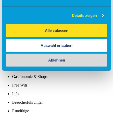
Check-in
Details zeigen
Einreiseverordnung
Anfahrt
Alle zulassen
Kostenfreies Parken
Barrierefreies Reisen
Auswahl erlauben
Gepäck
Allgemein
Sicherheit
Ablehnen
Fundsachen
Tiere
Gastronomie & Shops
Free Wifi
Info
Besucherführungen
Rundflüge