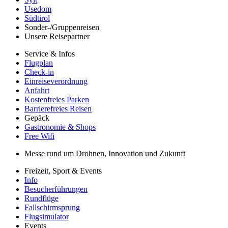
Usedom
Südtirol
Sonder-/Gruppenreisen
Unsere Reisepartner
Service & Infos
Flugplan
Check-in
Einreiseverordnung
Anfahrt
Kostenfreies Parken
Barrierefreies Reisen
Gepäck
Gastronomie & Shops
Free Wifi
Messe rund um Drohnen, Innovation und Zukunft
Freizeit, Sport & Events
Info
Besucherführungen
Rundflüge
Fallschirmsprung
Flugsimulator
Events