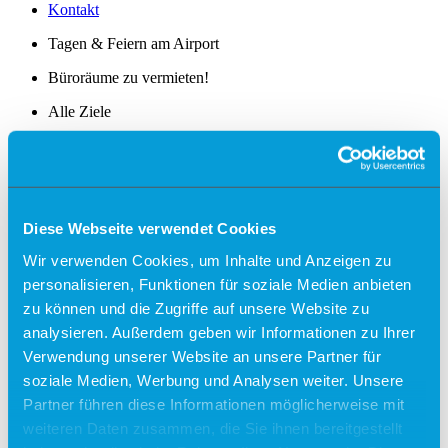
Kontakt
Tagen & Feiern am Airport
Büroräume zu vermieten!
Alle Ziele
Sylt
Usedom
Südtirol
Diese Webseite verwendet Cookies
Sonder-/Gruppenreisen
Wir verwenden Cookies, um Inhalte und Anzeigen zu
Jersey
Kalabrien
personalisieren, Funktionen für soziale Medien anbieten
Zakynthos
zu können und die Zugriffe auf unsere Website zu
Kreta (West)
analysieren. Außerdem geben wir Informationen zu Ihrer
Finnland
Verwendung unserer Website an unsere Partner für
Unsere Reisepartner
soziale Medien, Werbung und Analysen weiter. Unsere
momento by Frölich-Reisen
Partner führen diese Informationen möglicherweise mit
vianova
weiteren Daten zusammen, die Sie ihnen bereitgestellt
Flugplan