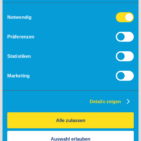
haben oder die sie im Rahmen Ihrer Nutzung der Dienste
Check-in
gesammelt haben.
Einwilligungsauswahl
Notwendig
Einreiseverordnung
Anfahrt
Präferenzen
Kostenfreies Parken
Barrierefreies Reisen
Statistiken
Gepäck
Allgemein
Sicherheit
Marketing
Fundsachen
Tiere
Gastronomie & Shops
Details zeigen
Free Wifi
Info
Alle zulassen
Besucherführungen
Rundflüge
Auswahl erlauben