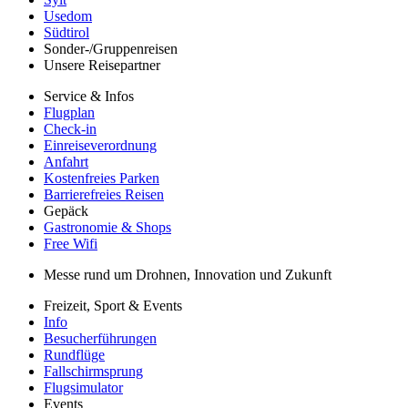
Usedom
Südtirol
Sonder-/Gruppenreisen
Unsere Reisepartner
Service & Infos
Flugplan
Check-in
Einreiseverordnung
Anfahrt
Kostenfreies Parken
Barrierefreies Reisen
Gepäck
Gastronomie & Shops
Free Wifi
Messe rund um Drohnen, Innovation und Zukunft
Freizeit, Sport & Events
Info
Besucherführungen
Rundflüge
Fallschirmsprung
Flugsimulator
Events