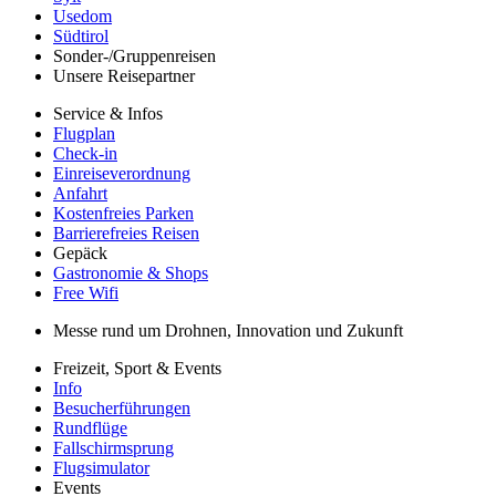
Usedom
Südtirol
Sonder-/Gruppenreisen
Unsere Reisepartner
Service & Infos
Flugplan
Check-in
Einreiseverordnung
Anfahrt
Kostenfreies Parken
Barrierefreies Reisen
Gepäck
Gastronomie & Shops
Free Wifi
Messe rund um Drohnen, Innovation und Zukunft
Freizeit, Sport & Events
Info
Besucherführungen
Rundflüge
Fallschirmsprung
Flugsimulator
Events