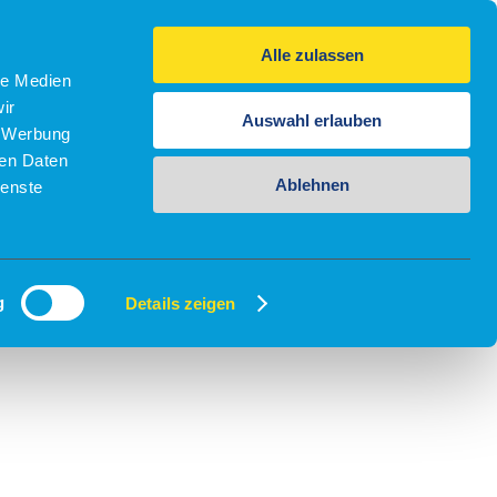
Alle zulassen
le Medien
ir
Auswahl erlauben
, Werbung
ren Daten
Ablehnen
ienste
g
Details zeigen