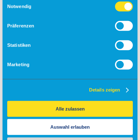
Notwendig
Check-in
Einreiseverordnung
Präferenzen
Anfahrt
Kostenfreies Parken
Statistiken
Barrierefreies Reisen
Gepäck
Marketing
Allgemein
Sicherheit
Fundsachen
Tiere
Details zeigen
Gastronomie & Shops
Free Wifi
Alle zulassen
Info
Besucherführungen
Auswahl erlauben
Rundflüge