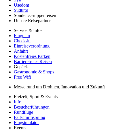
Usedom
Südtirol
Sonder-/Gruppenreisen
Unsere Reisepartner
Service & Infos
Flugplan
Check-in
Einreiseverordnung
Anfahrt
Kostenfreies Parken
Barrierefreies Reisen
Gepäck
Gastronomie & Shops
Free Wifi
Messe rund um Drohnen, Innovation und Zukunft
Freizeit, Sport & Events
Info
Besucherführungen
Rundflüge
Fallschirmsprung
Flugsimulator
Events