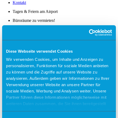
Kontakt
Tagen & Feiern am Airport
Büroräume zu vermieten!
Alle Ziele
Sylt
Usedom
Diese Webseite verwendet Cookies
Südtirol
Wir verwenden Cookies, um Inhalte und Anzeigen zu
Sonder-/Gruppenreisen
personalisieren, Funktionen für soziale Medien anbieten
Jersey
zu können und die Zugriffe auf unsere Website zu
Kalabrien
analysieren. Außerdem geben wir Informationen zu Ihrer
Zakynthos
Kreta (West)
Verwendung unserer Website an unsere Partner für
Finnland
soziale Medien, Werbung und Analysen weiter. Unsere
Partner führen diese Informationen möglicherweise mit
Unsere Reisepartner
momento by Frölich-Reisen
weiteren Daten zusammen, die Sie ihnen bereitgestellt
vianova
haben oder die sie im Rahmen Ihrer Nutzung der Dienste
gesammelt haben.
Flugplan
Einwilligungsauswahl