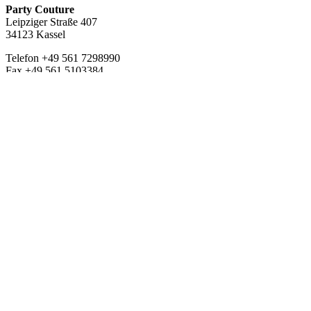
Party Couture
Leipziger Straße 407
34123 Kassel
Telefon +49 561 7298990
Fax +49 561 5103384
https://party-couture.com/
info@party-couture.com
Kontakt & Anfrage
Unser Service
Partner
Veranstaltungsanfrage
Newsletter Anmeldung
×