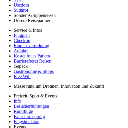
Usedom
Südtirol
Sonder-/Gruppenreisen
Unsere Reisepartner
Service & Infos
Flugplan
Check-in
Einreiseverordnung
Anfahrt
Kostenfreies Parken
Barrierefreies Reisen
Gepäck
Gastronomie & Shops
Free Wifi
Messe rund um Drohnen, Innovation und Zukunft
Freizeit, Sport & Events
Info
Besucherführungen
Rundflüge
Fallschirmsprung
Flugsimulator
Events