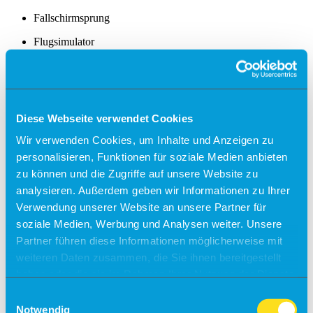
Fallschirmsprung
Flugsimulator
Events
Kontakt & Anfrage
Unser Service
Partner
Veranstaltungsanfrage
Diese Webseite verwendet Cookies
Flugschulen & Vereine
Wir verwenden Cookies, um Inhalte und Anzeigen zu
personalisieren, Funktionen für soziale Medien anbieten
Info
zu können und die Zugriffe auf unsere Website zu
Fly-Ins
analysieren. Außerdem geben wir Informationen zu Ihrer
Verwendung unserer Website an unsere Partner für
Maintenance
soziale Medien, Werbung und Analysen weiter. Unsere
Charter
Partner führen diese Informationen möglicherweise mit
weiteren Daten zusammen, die Sie ihnen bereitgestellt
Gastronomie
haben oder die sie im Rahmen Ihrer Nutzung der Dienste
Info
gesammelt haben.
Einwilligungsauswahl
Gewerbeobjekte
Notwendig