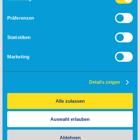
Standortprofil
Präferenzen
Partner und Netzwerke
News
Statistiken
Stellenangebote
Management
Marketing
Zahlen, Daten und Fakten
Lärmschutz und Lärmmessung
Trainingsflüge
Details zeigen
Presse
Alle zulassen
Partner
Werbung
Auswahl erlauben
Kontakt
Typ
Ablehnen