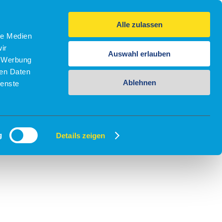
Alle zulassen
le Medien
ir
Auswahl erlauben
, Werbung
ren Daten
Ablehnen
ienste
g
Details zeigen