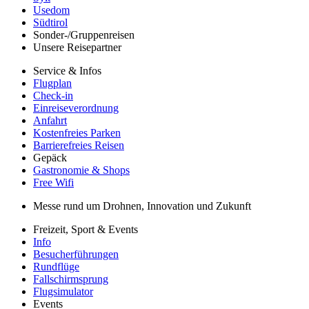
Usedom
Südtirol
Sonder-/Gruppenreisen
Unsere Reisepartner
Service & Infos
Flugplan
Check-in
Einreiseverordnung
Anfahrt
Kostenfreies Parken
Barrierefreies Reisen
Gepäck
Gastronomie & Shops
Free Wifi
Messe rund um Drohnen, Innovation und Zukunft
Freizeit, Sport & Events
Info
Besucherführungen
Rundflüge
Fallschirmsprung
Flugsimulator
Events