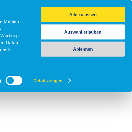
Alle zulassen
le Medien
ir
Auswahl erlauben
, Werbung
ren Daten
Ablehnen
ienste
g
Details zeigen