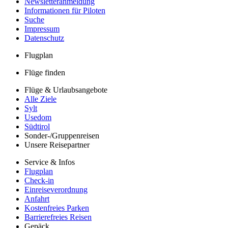
Newsletteranmeldung
Informationen für Piloten
Suche
Impressum
Datenschutz
Flugplan
Flüge finden
Flüge & Urlaubsangebote
Alle Ziele
Sylt
Usedom
Südtirol
Sonder-/Gruppenreisen
Unsere Reisepartner
Service & Infos
Flugplan
Check-in
Einreiseverordnung
Anfahrt
Kostenfreies Parken
Barrierefreies Reisen
Gepäck