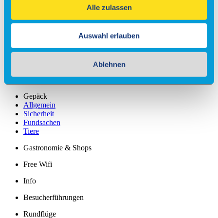
Alle zulassen
Check-in
Einreiseverordnung
Auswahl erlauben
Anfahrt
Kostenfreies Parken
Ablehnen
Barrierefreies Reisen
Gepäck
Allgemein
Sicherheit
Fundsachen
Tiere
Gastronomie & Shops
Free Wifi
Info
Besucherführungen
Rundflüge