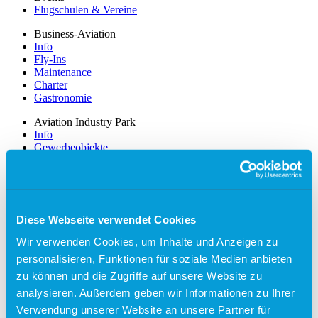
Flugschulen & Vereine
Business-Aviation
Info
Fly-Ins
Maintenance
Charter
Gastronomie
Aviation Industry Park
Info
Gewerbeobjekte
Standortprofil
Partner und Netzwerke
Unternehmen
News
Diese Webseite verwendet Cookies
Stellenangebote
Management
Wir verwenden Cookies, um Inhalte und Anzeigen zu
Zahlen, Daten und Fakten
personalisieren, Funktionen für soziale Medien anbieten
Lärmschutz und Lärmmessung
Trainingsflüge
zu können und die Zugriffe auf unsere Website zu
Presse
analysieren. Außerdem geben wir Informationen zu Ihrer
Partner
Verwendung unserer Website an unsere Partner für
Werbung