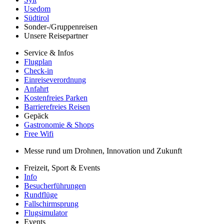
Usedom
Südtirol
Sonder-/Gruppenreisen
Unsere Reisepartner
Service & Infos
Flugplan
Check-in
Einreiseverordnung
Anfahrt
Kostenfreies Parken
Barrierefreies Reisen
Gepäck
Gastronomie & Shops
Free Wifi
Messe rund um Drohnen, Innovation und Zukunft
Freizeit, Sport & Events
Info
Besucherführungen
Rundflüge
Fallschirmsprung
Flugsimulator
Events