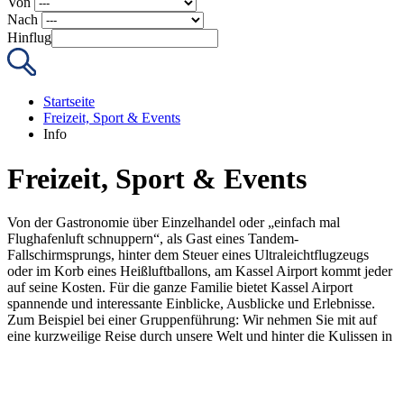
Von
Nach
Hinflug
Startseite
Freizeit, Sport & Events
Info
Freizeit, Sport & Events
Von der Gastronomie über Einzelhandel oder „einfach mal
Flughafenluft schnuppern“, als Gast eines Tandem-
Fallschirmsprungs, hinter dem Steuer eines Ultraleichtflugzeugs
oder im Korb eines Heißluftballons, am Kassel Airport kommt jeder
auf seine Kosten. Für die ganze Familie bietet Kassel Airport
spannende und interessante Einblicke, Ausblicke und Erlebnisse.
Zum Beispiel bei einer Gruppenführung: Wir nehmen Sie mit auf
eine kurzweilige Reise durch unsere Welt und hinter die Kulissen in
Bereiche, die für Gäste sonst verschlossen sind.
Ein Besuch lohnt sich immer, auch ohne Flugticket in der Tasche.