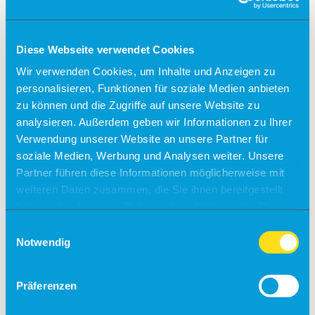
Check-in
Einreiseverordnung
Diese Webseite verwendet Cookies
Anfahrt
Wir verwenden Cookies, um Inhalte und Anzeigen zu
personalisieren, Funktionen für soziale Medien anbieten
Kostenfreies Parken
zu können und die Zugriffe auf unsere Website zu
Barrierefreies Reisen
analysieren. Außerdem geben wir Informationen zu Ihrer
Verwendung unserer Website an unsere Partner für
Gepäck
Allgemein
soziale Medien, Werbung und Analysen weiter. Unsere
Sicherheit
Partner führen diese Informationen möglicherweise mit
Fundsachen
weiteren Daten zusammen, die Sie ihnen bereitgestellt
Tiere
haben oder die sie im Rahmen Ihrer Nutzung der Dienste
Gastronomie & Shops
gesammelt haben.
Einwilligungsauswahl
Free Wifi
Notwendig
Info
Besucherführungen
Präferenzen
Rundflüge