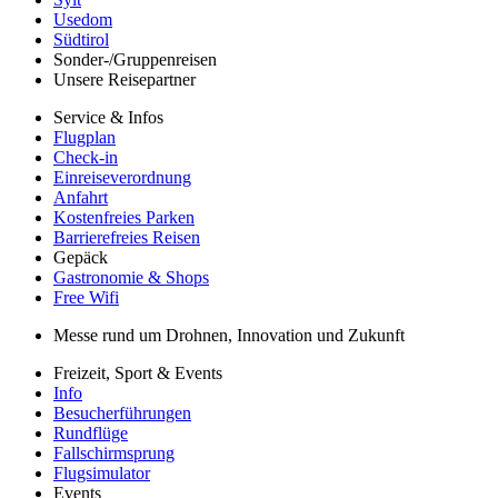
Usedom
Südtirol
Sonder-/Gruppenreisen
Unsere Reisepartner
Service & Infos
Flugplan
Check-in
Einreiseverordnung
Anfahrt
Kostenfreies Parken
Barrierefreies Reisen
Gepäck
Gastronomie & Shops
Free Wifi
Messe rund um Drohnen, Innovation und Zukunft
Freizeit, Sport & Events
Info
Besucherführungen
Rundflüge
Fallschirmsprung
Flugsimulator
Events