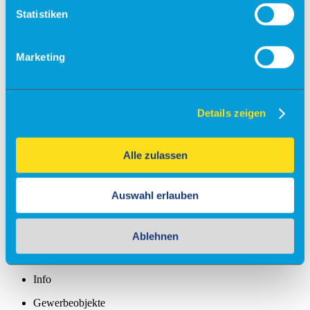
Statistiken
Fallschirmsprung
Flugsimulator
Marketing
Events
Kontakt & Anfrage
Unser Service
Partner
Details zeigen
Veranstaltungsanfrage
Flugschulen & Vereine
Alle zulassen
Info
Fly-Ins
Auswahl erlauben
Maintenance
Charter
Ablehnen
Gastronomie
Info
Gewerbeobjekte