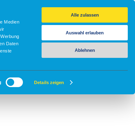
Alle zulassen
le Medien
ir
Auswahl erlauben
, Werbung
ren Daten
Ablehnen
ienste
g
Details zeigen