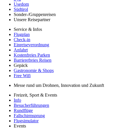
Usedom
Südtirol
Sonder-/Gruppenreisen
Unsere Reisepartner
Service & Infos
Flugplan
Check-in
Einreiseverordnung
Anfahrt
Kostenfreies Parken
Barrierefreies Reisen
Gepäck
Gastronomie & Shops
Free Wifi
Messe rund um Drohnen, Innovation und Zukunft
Freizeit, Sport & Events
Info
Besucherführungen
Rundflüge
Fallschirmsprung
Flugsimulator
Events