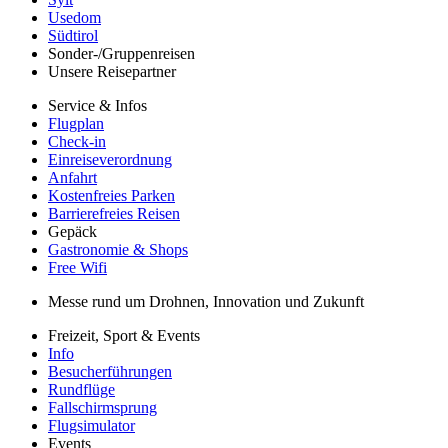
Usedom
Südtirol
Sonder-/Gruppenreisen
Unsere Reisepartner
Service & Infos
Flugplan
Check-in
Einreiseverordnung
Anfahrt
Kostenfreies Parken
Barrierefreies Reisen
Gepäck
Gastronomie & Shops
Free Wifi
Messe rund um Drohnen, Innovation und Zukunft
Freizeit, Sport & Events
Info
Besucherführungen
Rundflüge
Fallschirmsprung
Flugsimulator
Events