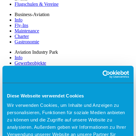
Flugschulen & Vereine
Business-Aviation
Info
Fly-Ins
Maintenance
Charter
Gastronomie
Aviation Industry Park
Info
Gewerbeobjekte
Standortprofil
Partner und Netzwerke
Unternehmen
News
Stellenangebote
Diese Webseite verwendet Cookies
Management
Wir verwenden Cookies, um Inhalte und Anzeigen zu
Zahlen, Daten und Fakten
Lärmschutz und Lärmmessung
personalisieren, Funktionen für soziale Medien anbieten
Trainingsflüge
zu können und die Zugriffe auf unsere Website zu
Presse
analysieren. Außerdem geben wir Informationen zu Ihrer
Partner
Werbung
Verwendung unserer Website an unsere Partner für