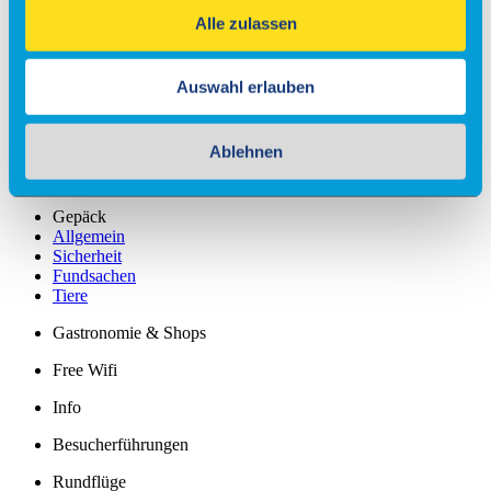
Alle zulassen
Check-in
Einreiseverordnung
Auswahl erlauben
Anfahrt
Kostenfreies Parken
Ablehnen
Barrierefreies Reisen
Gepäck
Allgemein
Sicherheit
Fundsachen
Tiere
Gastronomie & Shops
Free Wifi
Info
Besucherführungen
Rundflüge