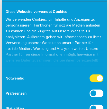
Kontakt
Tagen & Feiern am Airport
Diese Webseite verwendet Cookies
Büroräume zu vermieten!
Wir verwenden Cookies, um Inhalte und Anzeigen zu
personalisieren, Funktionen für soziale Medien anbieten
Alle Ziele
zu können und die Zugriffe auf unsere Website zu
Sylt
analysieren. Außerdem geben wir Informationen zu Ihrer
Verwendung unserer Website an unsere Partner für
Usedom
soziale Medien, Werbung und Analysen weiter. Unsere
Südtirol
Partner führen diese Informationen möglicherweise mit
weiteren Daten zusammen, die Sie ihnen bereitgestellt
Sonder-/Gruppenreisen
Jersey
haben oder die sie im Rahmen Ihrer Nutzung der Dienste
Kalabrien
gesammelt haben.
Einwilligungsauswahl
Zakynthos
Kreta (West)
Notwendig
Finnland
Unsere Reisepartner
Präferenzen
momento by Frölich-Reisen
vianova
Flugplan
Statistiken