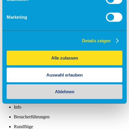
Check-in
Marketing
Einreiseverordnung
Anfahrt
Kostenfreies Parken
Details zeigen
Barrierefreies Reisen
Gepäck
Alle zulassen
Allgemein
Sicherheit
Fundsachen
Auswahl erlauben
Tiere
Gastronomie & Shops
Ablehnen
Free Wifi
Info
Besucherführungen
Rundflüge