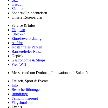
Usedom
Südtirol
Sonder-/Gruppenreisen
Unsere Reisepartner
Service & Infos
Flugplan
Check-in
Einreiseverordnung
Anfahrt
Kostenfreies Parken
Barrierefreies Reisen
Gepäck
Gastronomie & Shops
Free Wifi
Messe rund um Drohnen, Innovation und Zukunft
Freizeit, Sport & Events
Info
Besucherführungen
Rundflüge
Fallschirmsprung
Flugsimulator
Events