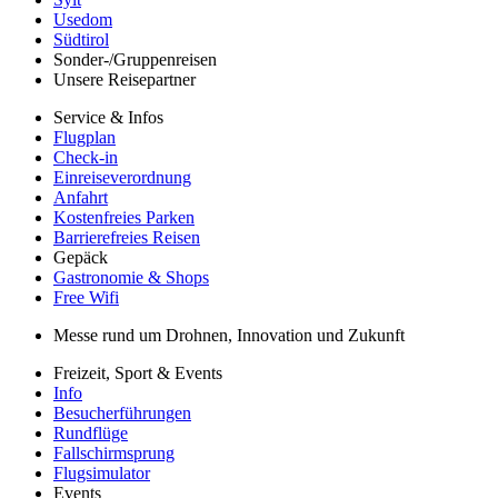
Usedom
Südtirol
Sonder-/Gruppenreisen
Unsere Reisepartner
Service & Infos
Flugplan
Check-in
Einreiseverordnung
Anfahrt
Kostenfreies Parken
Barrierefreies Reisen
Gepäck
Gastronomie & Shops
Free Wifi
Messe rund um Drohnen, Innovation und Zukunft
Freizeit, Sport & Events
Info
Besucherführungen
Rundflüge
Fallschirmsprung
Flugsimulator
Events