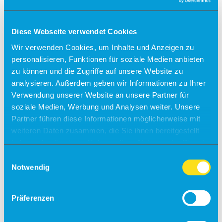
Kontakt
Tagen & Feiern am Airport
Diese Webseite verwendet Cookies
Büroräume zu vermieten!
Wir verwenden Cookies, um Inhalte und Anzeigen zu
Alle Ziele
personalisieren, Funktionen für soziale Medien anbieten
zu können und die Zugriffe auf unsere Website zu
Sylt
analysieren. Außerdem geben wir Informationen zu Ihrer
Usedom
Verwendung unserer Website an unsere Partner für
Südtirol
soziale Medien, Werbung und Analysen weiter. Unsere
Partner führen diese Informationen möglicherweise mit
Sonder-/Gruppenreisen
weiteren Daten zusammen, die Sie ihnen bereitgestellt
Jersey
Kalabrien
haben oder die sie im Rahmen Ihrer Nutzung der Dienste
Zakynthos
gesammelt haben.
Einwilligungsauswahl
Kreta (West)
Notwendig
Finnland
Unsere Reisepartner
momento by Frölich-Reisen
Präferenzen
vianova
Flugplan