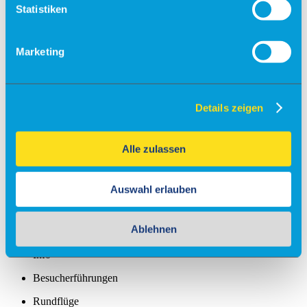
Statistiken
Check-in
Einreiseverordnung
Marketing
Anfahrt
Kostenfreies Parken
Details zeigen
Barrierefreies Reisen
Gepäck
Allgemein
Alle zulassen
Sicherheit
Fundsachen
Tiere
Auswahl erlauben
Gastronomie & Shops
Ablehnen
Free Wifi
Info
Besucherführungen
Rundflüge