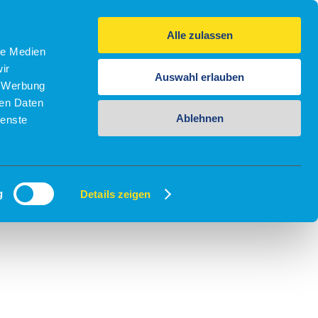
Alle zulassen
le Medien
ir
Auswahl erlauben
, Werbung
ren Daten
Ablehnen
ienste
g
Details zeigen