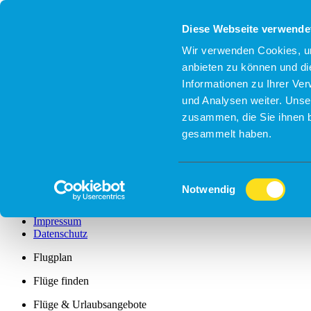
Diese Webseite verwende
Flugplan
Flüge finden
Wir verwenden Cookies, um
Flüge & Urlaubsangebote
anbieten zu können und di
Service & Infos
Informationen zu Ihrer Ve
Messe rund um Drohnen, Innovation und Zukunft
Freizeit, Sport & Events
und Analysen weiter. Unse
Business-Aviation
zusammen, die Sie ihnen b
Aviation Industry Park
gesammelt haben.
Unternehmen
Tagen & Feiern am Airport
Büroräume zu vermieten!
Einwilligungsauswahl
Newsletteranmeldung
Notwendig
Informationen für Piloten
Suche
Impressum
Datenschutz
Flugplan
Flüge finden
Flüge & Urlaubsangebote