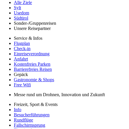
Alle Ziele
Sylt
Usedom
Südtirol
Sonder-/Gruppenreisen
Unsere Reisepartner
Service & Infos
Flugplan
Check-in
Einreiseverordnung
Anfahrt
Kostenfreies Parken
Barrierefreies Reisen
Gepäck
Gastronomie & Shops
Free Wifi
Messe rund um Drohnen, Innovation und Zukunft
Freizeit, Sport & Events
Info
Besucherführungen
Rundflüge
Fallschirmsprung