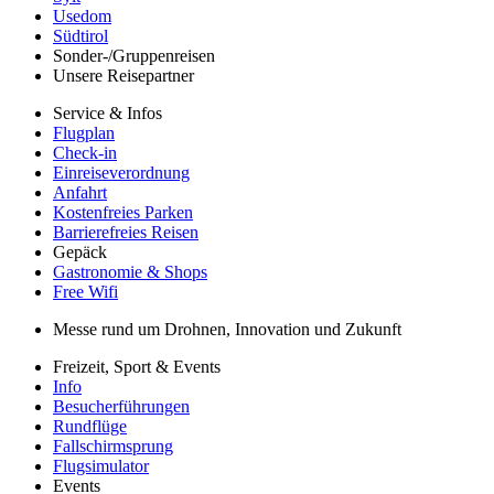
Usedom
Südtirol
Sonder-/Gruppenreisen
Unsere Reisepartner
Service & Infos
Flugplan
Check-in
Einreiseverordnung
Anfahrt
Kostenfreies Parken
Barrierefreies Reisen
Gepäck
Gastronomie & Shops
Free Wifi
Messe rund um Drohnen, Innovation und Zukunft
Freizeit, Sport & Events
Info
Besucherführungen
Rundflüge
Fallschirmsprung
Flugsimulator
Events