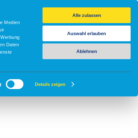
Alle zulassen
le Medien
ir
Auswahl erlauben
, Werbung
ren Daten
Ablehnen
ienste
g
Details zeigen