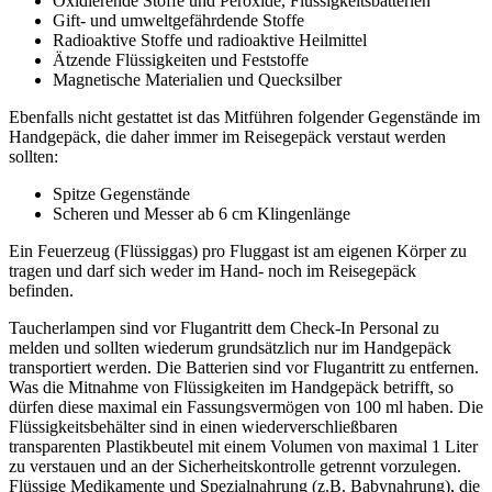
Oxidierende Stoffe und Peroxide, Flüssigkeitsbatterien
Gift- und umweltgefährdende Stoffe
Radioaktive Stoffe und radioaktive Heilmittel
Ätzende Flüssigkeiten und Feststoffe
Magnetische Materialien und Quecksilber
Ebenfalls nicht gestattet ist das Mitführen folgender Gegenstände im
Handgepäck, die daher immer im Reisegepäck verstaut werden
sollten:
Spitze Gegenstände
Scheren und Messer ab 6 cm Klingenlänge
Ein Feuerzeug (Flüssiggas) pro Fluggast ist am eigenen Körper zu
tragen und darf sich weder im Hand- noch im Reisegepäck
befinden.
Taucherlampen sind vor Flugantritt dem Check-In Personal zu
melden und sollten wiederum grundsätzlich nur im Handgepäck
transportiert werden. Die Batterien sind vor Flugantritt zu entfernen.
Was die Mitnahme von Flüssigkeiten im Handgepäck betrifft, so
dürfen diese maximal ein Fassungsvermögen von 100 ml haben. Die
Flüssigkeitsbehälter sind in einen wiederverschließbaren
transparenten Plastikbeutel mit einem Volumen von maximal 1 Liter
zu verstauen und an der Sicherheitskontrolle getrennt vorzulegen.
Flüssige Medikamente und Spezialnahrung (z.B. Babynahrung), die