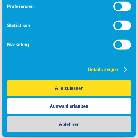
Präferenzen
Fallschirmsprung
Flugsimulator
Statistiken
Events
Kontakt & Anfrage
Unser Service
Marketing
Partner
Veranstaltungsanfrage
Flugschulen & Vereine
Details zeigen
Info
Fly-Ins
Alle zulassen
Maintenance
Charter
Auswahl erlauben
Gastronomie
Ablehnen
Info
Gewerbeobjekte