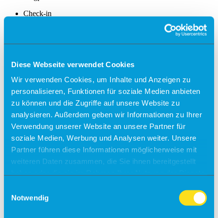
Check-in
Einreiseverordnung
Anfahrt
Kostenfreies Parken
Diese Webseite verwendet Cookies
Wir verwenden Cookies, um Inhalte und Anzeigen zu
Barrierefreies Reisen
personalisieren, Funktionen für soziale Medien anbieten
Gepäck
zu können und die Zugriffe auf unsere Website zu
Allgemein
Sicherheit
analysieren. Außerdem geben wir Informationen zu Ihrer
Fundsachen
Verwendung unserer Website an unsere Partner für
Tiere
soziale Medien, Werbung und Analysen weiter. Unsere
Gastronomie & Shops
Partner führen diese Informationen möglicherweise mit
weiteren Daten zusammen, die Sie ihnen bereitgestellt
Free Wifi
haben oder die sie im Rahmen Ihrer Nutzung der Dienste
Info
gesammelt haben.
Einwilligungsauswahl
Besucherführungen
Notwendig
Rundflüge