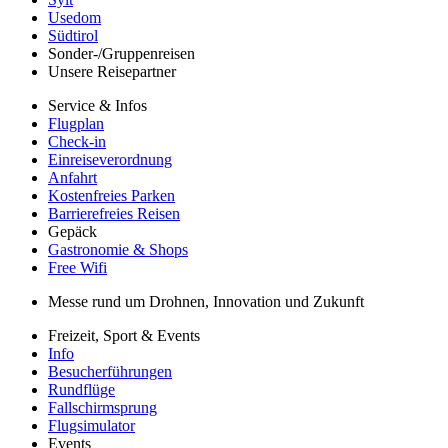
Usedom
Südtirol
Sonder-/Gruppenreisen
Unsere Reisepartner
Service & Infos
Flugplan
Check-in
Einreiseverordnung
Anfahrt
Kostenfreies Parken
Barrierefreies Reisen
Gepäck
Gastronomie & Shops
Free Wifi
Messe rund um Drohnen, Innovation und Zukunft
Freizeit, Sport & Events
Info
Besucherführungen
Rundflüge
Fallschirmsprung
Flugsimulator
Events