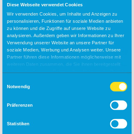
Unsere Reisepartner
Diese Webseite verwendet Cookies
momento by Frölich-Reisen
Wir verwenden Cookies, um Inhalte und Anzeigen zu
vianova
personalisieren, Funktionen für soziale Medien anbieten
Flugplan
zu können und die Zugriffe auf unsere Website zu
Check-in
analysieren. Außerdem geben wir Informationen zu Ihrer
Verwendung unserer Website an unsere Partner für
Einreiseverordnung
soziale Medien, Werbung und Analysen weiter. Unsere
Anfahrt
Partner führen diese Informationen möglicherweise mit
weiteren Daten zusammen, die Sie ihnen bereitgestellt
Kostenfreies Parken
haben oder die sie im Rahmen Ihrer Nutzung der Dienste
Barrierefreies Reisen
gesammelt haben.
Einwilligungsauswahl
Gepäck
Notwendig
Allgemein
Sicherheit
Fundsachen
Präferenzen
Tiere
Gastronomie & Shops
Statistiken
Free Wifi