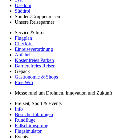
Usedom
Südtirol
Sonder-/Gruppenreisen
Unsere Reisepartner
Service & Infos
Flugplan
Check-in
Einreiseverordnung
Anfahrt
Kostenfreies Parken
Barrierefreies Reisen
Gepäck
Gastronomie & Shops
Free Wifi
Messe rund um Drohnen, Innovation und Zukunft
Freizeit, Sport & Events
Info
Besucherführungen
Rundflüge
Fallschirmsprung
Flugsimulator
Events