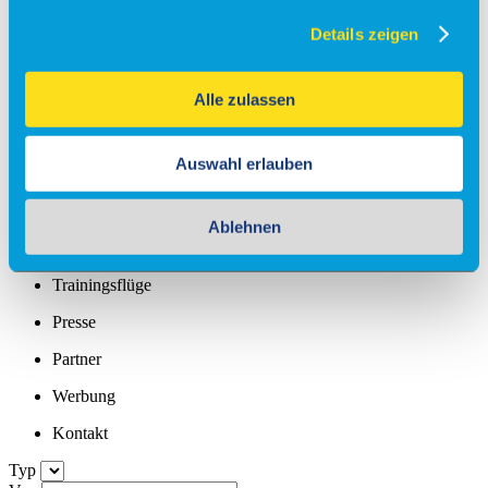
Standortprofil
Details zeigen
Partner und Netzwerke
Alle zulassen
News
Stellenangebote
Auswahl erlauben
Management
Zahlen, Daten und Fakten
Ablehnen
Lärmschutz und Lärmmessung
Trainingsflüge
Presse
Partner
Werbung
Kontakt
Typ