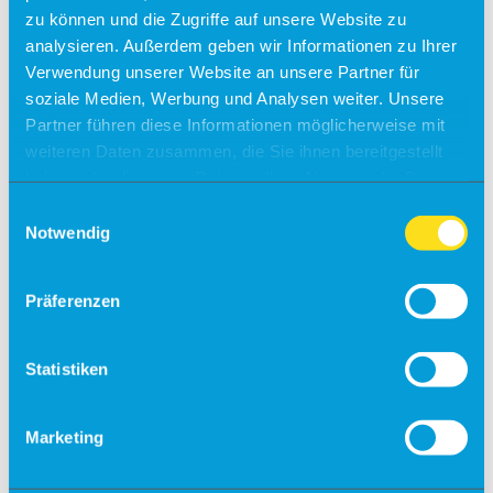
zu können und die Zugriffe auf unsere Website zu
Fallschirmsprung
analysieren. Außerdem geben wir Informationen zu Ihrer
Flugsimulator
Verwendung unserer Website an unsere Partner für
soziale Medien, Werbung und Analysen weiter. Unsere
Events
Kontakt & Anfrage
Partner führen diese Informationen möglicherweise mit
Unser Service
weiteren Daten zusammen, die Sie ihnen bereitgestellt
Partner
haben oder die sie im Rahmen Ihrer Nutzung der Dienste
Veranstaltungsanfrage
gesammelt haben.
Einwilligungsauswahl
Flugschulen & Vereine
Notwendig
Info
Fly-Ins
Präferenzen
Maintenance
Statistiken
Charter
Gastronomie
Marketing
Info
Gewerbeobjekte