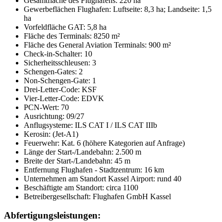
Gesamtfläche des Flughafens: 220 ha
Gewerbeflächen Flughafen: Luftseite: 8,3 ha; Landseite: 1,5
ha
Vorfeldfläche GAT: 5,8 ha
Fläche des Terminals: 8250 m²
Fläche des General Aviation Terminals: 900 m²
Check-in-Schalter: 10
Sicherheitsschleusen: 3
Schengen-Gates: 2
Non-Schengen-Gate: 1
Drei-Letter-Code: KSF
Vier-Letter-Code: EDVK
PCN-Wert: 70
Ausrichtung: 09/27
Anflugsysteme: ILS CAT I / ILS CAT IIIb
Kerosin: (Jet-A1)
Feuerwehr: Kat. 6 (höhere Kategorien auf Anfrage)
Länge der Start-/Landebahn: 2.500 m
Breite der Start-/Landebahn: 45 m
Entfernung Flughafen - Stadtzentrum: 16 km
Unternehmen am Standort Kassel Airport: rund 40
Beschäftigte am Standort: circa 1100
Betreibergesellschaft: Flughafen GmbH Kassel
Abfertigungsleistungen: