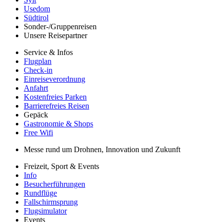
Usedom
Südtirol
Sonder-/Gruppenreisen
Unsere Reisepartner
Service & Infos
Flugplan
Check-in
Einreiseverordnung
Anfahrt
Kostenfreies Parken
Barrierefreies Reisen
Gepäck
Gastronomie & Shops
Free Wifi
Messe rund um Drohnen, Innovation und Zukunft
Freizeit, Sport & Events
Info
Besucherführungen
Rundflüge
Fallschirmsprung
Flugsimulator
Events