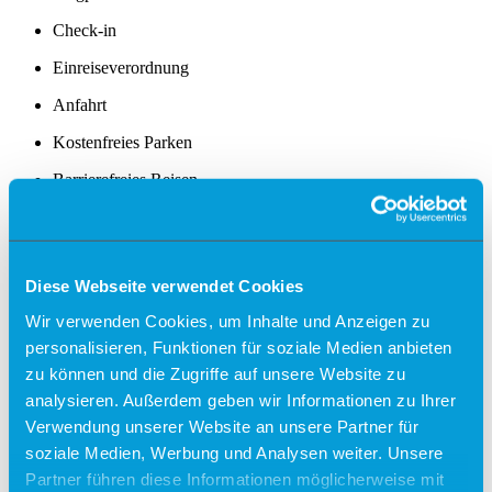
Check-in
Einreiseverordnung
Anfahrt
Kostenfreies Parken
Barrierefreies Reisen
Gepäck
Allgemein
Sicherheit
Fundsachen
Diese Webseite verwendet Cookies
Tiere
Wir verwenden Cookies, um Inhalte und Anzeigen zu
Gastronomie & Shops
personalisieren, Funktionen für soziale Medien anbieten
Free Wifi
zu können und die Zugriffe auf unsere Website zu
analysieren. Außerdem geben wir Informationen zu Ihrer
Info
Verwendung unserer Website an unsere Partner für
Besucherführungen
soziale Medien, Werbung und Analysen weiter. Unsere
Partner führen diese Informationen möglicherweise mit
Rundflüge