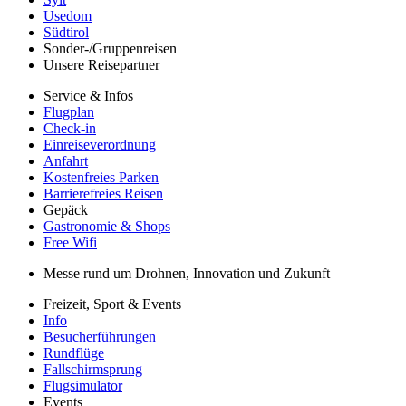
Usedom
Südtirol
Sonder-/Gruppenreisen
Unsere Reisepartner
Service & Infos
Flugplan
Check-in
Einreiseverordnung
Anfahrt
Kostenfreies Parken
Barrierefreies Reisen
Gepäck
Gastronomie & Shops
Free Wifi
Messe rund um Drohnen, Innovation und Zukunft
Freizeit, Sport & Events
Info
Besucherführungen
Rundflüge
Fallschirmsprung
Flugsimulator
Events