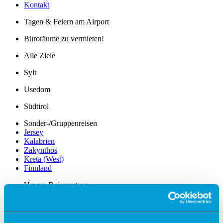
Kontakt
Tagen & Feiern am Airport
Büroräume zu vermieten!
Alle Ziele
Sylt
Usedom
Südtirol
Sonder-/Gruppenreisen
Jersey
Kalabrien
Zakynthos
Kreta (West)
Finnland
Unsere Reisepartner
momento by Frölich-Reisen
vianova
Flugplan