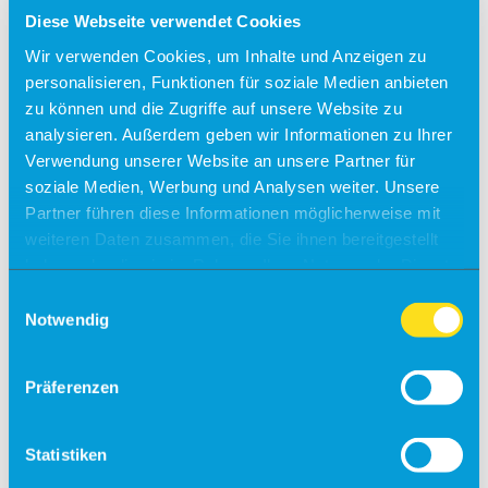
Diese Webseite verwendet Cookies
Check-in
Wir verwenden Cookies, um Inhalte und Anzeigen zu
Einreiseverordnung
personalisieren, Funktionen für soziale Medien anbieten
Anfahrt
zu können und die Zugriffe auf unsere Website zu
analysieren. Außerdem geben wir Informationen zu Ihrer
Kostenfreies Parken
Verwendung unserer Website an unsere Partner für
Barrierefreies Reisen
soziale Medien, Werbung und Analysen weiter. Unsere
Partner führen diese Informationen möglicherweise mit
Gepäck
Allgemein
weiteren Daten zusammen, die Sie ihnen bereitgestellt
Sicherheit
haben oder die sie im Rahmen Ihrer Nutzung der Dienste
Fundsachen
gesammelt haben.
Tiere
Einwilligungsauswahl
Notwendig
Gastronomie & Shops
Free Wifi
Präferenzen
Info
Besucherführungen
Statistiken
Rundflüge