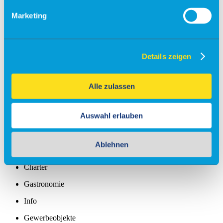
Fallschirmsprung
Marketing
Flugsimulator
Events
Kontakt & Anfrage
Details zeigen
Unser Service
Partner
Veranstaltungsanfrage
Alle zulassen
Flugschulen & Vereine
Auswahl erlauben
Info
Fly-Ins
Ablehnen
Maintenance
Charter
Gastronomie
Info
Gewerbeobjekte