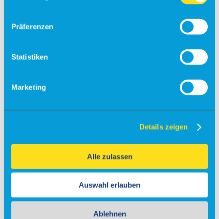
Check-in
Präferenzen
Einreiseverordnung
Anfahrt
Statistiken
Kostenfreies Parken
Barrierefreies Reisen
Marketing
Gepäck
Allgemein
Sicherheit
Fundsachen
Details zeigen
Tiere
Gastronomie & Shops
Alle zulassen
Free Wifi
Info
Auswahl erlauben
Besucherführungen
Ablehnen
Rundflüge