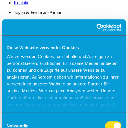
Kontakt
Tagen & Feiern am Airport
Büroräume zu vermieten!
Alle Ziele
Sylt
Diese Webseite verwendet Cookies
Usedom
Wir verwenden Cookies, um Inhalte und Anzeigen zu
Südtirol
personalisieren, Funktionen für soziale Medien anbieten
zu können und die Zugriffe auf unsere Website zu
Sonder-/Gruppenreisen
Jersey
analysieren. Außerdem geben wir Informationen zu Ihrer
Kalabrien
Verwendung unserer Website an unsere Partner für
Zakynthos
soziale Medien, Werbung und Analysen weiter. Unsere
Kreta (West)
Finnland
Partner führen diese Informationen möglicherweise mit
weiteren Daten zusammen, die Sie ihnen bereitgestellt
Unsere Reisepartner
haben oder die sie im Rahmen Ihrer Nutzung der Dienste
momento by Frölich-Reisen
vianova
gesammelt haben.
Einwilligungsauswahl
Notwendig
Flugplan