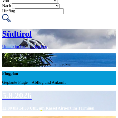
Von
Nach
Hinflug
Südtirol
Urlaub im Paradies buchen
Sonderreisen
Jetzt außergewöhnliche Reisen entdecken.
Flugplan
Geplante Flüge – Abflug und Ankunft
5.8.2026
12:00 bis 14:30 Uhr, am Kassel Airport im Terminal