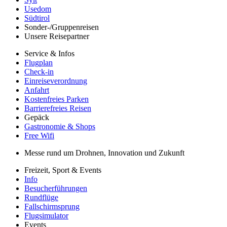
Usedom
Südtirol
Sonder-/Gruppenreisen
Unsere Reisepartner
Service & Infos
Flugplan
Check-in
Einreiseverordnung
Anfahrt
Kostenfreies Parken
Barrierefreies Reisen
Gepäck
Gastronomie & Shops
Free Wifi
Messe rund um Drohnen, Innovation und Zukunft
Freizeit, Sport & Events
Info
Besucherführungen
Rundflüge
Fallschirmsprung
Flugsimulator
Events