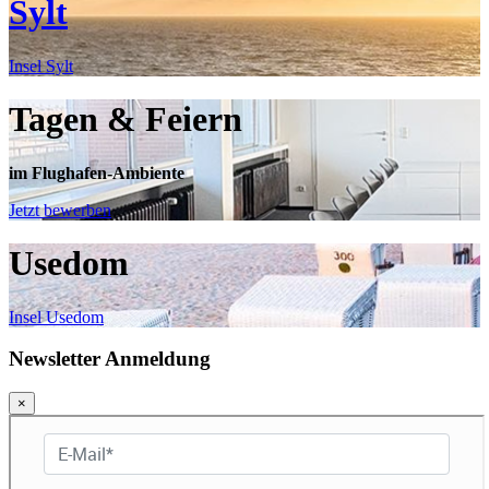
Sylt
Insel Sylt
Tagen & Feiern
im Flughafen-Ambiente
Jetzt bewerben
Usedom
Insel Usedom
Newsletter Anmeldung
×