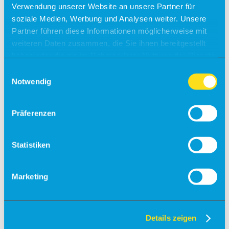
Verwendung unserer Website an unsere Partner für
Check-in
soziale Medien, Werbung und Analysen weiter. Unsere
Partner führen diese Informationen möglicherweise mit
Einreiseverordnung
weiteren Daten zusammen, die Sie ihnen bereitgestellt
Anfahrt
haben oder die sie im Rahmen Ihrer Nutzung der Dienste
Kostenfreies Parken
gesammelt haben.
Einwilligungsauswahl
Notwendig
Barrierefreies Reisen
Gepäck
Allgemein
Präferenzen
Sicherheit
Fundsachen
Tiere
Statistiken
Gastronomie & Shops
Free Wifi
Marketing
Info
Besucherführungen
Details zeigen
Rundflüge