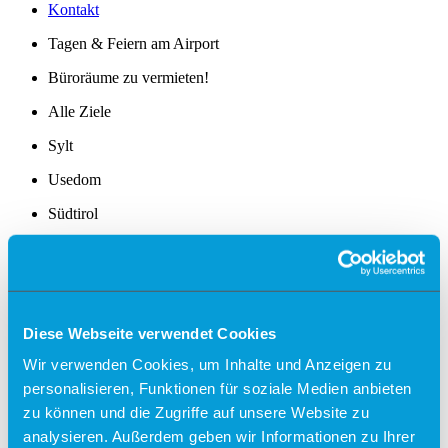
Kontakt
Tagen & Feiern am Airport
Büroräume zu vermieten!
Alle Ziele
Sylt
Usedom
Südtirol
Sonder-/Gruppenreisen
Jersey
Kalabrien
Zakynthos
Kreta (West)
Diese Webseite verwendet Cookies
Finnland
Wir verwenden Cookies, um Inhalte und Anzeigen zu
Unsere Reisepartner
personalisieren, Funktionen für soziale Medien anbieten
momento by Frölich-Reisen
vianova
zu können und die Zugriffe auf unsere Website zu
analysieren. Außerdem geben wir Informationen zu Ihrer
Flugplan