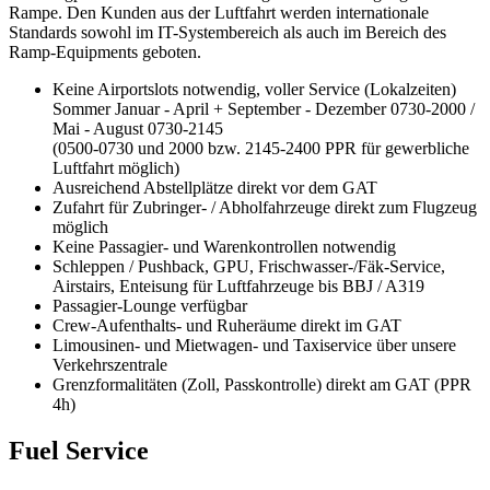
Rampe. Den Kunden aus der Luftfahrt werden internationale
Standards sowohl im IT-Systembereich als auch im Bereich des
Ramp-Equipments geboten.
Keine Airportslots notwendig, voller Service (Lokalzeiten)
Sommer Januar - April + September - Dezember 0730-2000 /
Mai - August 0730-2145
(0500-0730 und 2000 bzw. 2145-2400 PPR für gewerbliche
Luftfahrt möglich)
Ausreichend Abstellplätze direkt vor dem GAT
Zufahrt für Zubringer- / Abholfahrzeuge direkt zum Flugzeug
möglich
Keine Passagier- und Warenkontrollen notwendig
Schleppen / Pushback, GPU, Frischwasser-/Fäk-Service,
Airstairs, Enteisung für Luftfahrzeuge bis BBJ / A319
Passagier-Lounge verfügbar
Crew-Aufenthalts- und Ruheräume direkt im GAT
Limousinen- und Mietwagen- und Taxiservice über unsere
Verkehrszentrale
Grenzformalitäten (Zoll, Passkontrolle) direkt am GAT (PPR
4h)
Fuel Service