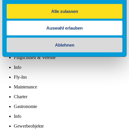
Fallschirmsprung
Alle zulassen
Flugsimulator
Events
Auswahl erlauben
Kontakt & Anfrage
Unser Service
Partner
Ablehnen
Veranstaltungsanfrage
Flugschulen & Vereine
Info
Fly-Ins
Maintenance
Charter
Gastronomie
Info
Gewerbeobjekte