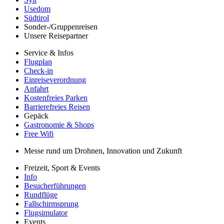
Usedom
Südtirol
Sonder-/Gruppenreisen
Unsere Reisepartner
Service & Infos
Flugplan
Check-in
Einreiseverordnung
Anfahrt
Kostenfreies Parken
Barrierefreies Reisen
Gepäck
Gastronomie & Shops
Free Wifi
Messe rund um Drohnen, Innovation und Zukunft
Freizeit, Sport & Events
Info
Besucherführungen
Rundflüge
Fallschirmsprung
Flugsimulator
Events