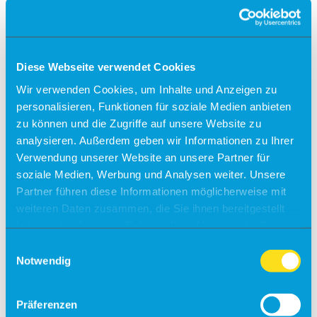
Check-in
Einreiseverordnung
Diese Webseite verwendet Cookies
Anfahrt
Wir verwenden Cookies, um Inhalte und Anzeigen zu
Kostenfreies Parken
personalisieren, Funktionen für soziale Medien anbieten
Barrierefreies Reisen
zu können und die Zugriffe auf unsere Website zu
Gepäck
analysieren. Außerdem geben wir Informationen zu Ihrer
Allgemein
Verwendung unserer Website an unsere Partner für
Sicherheit
soziale Medien, Werbung und Analysen weiter. Unsere
Fundsachen
Tiere
Partner führen diese Informationen möglicherweise mit
weiteren Daten zusammen, die Sie ihnen bereitgestellt
Gastronomie & Shops
haben oder die sie im Rahmen Ihrer Nutzung der Dienste
Free Wifi
gesammelt haben.
Einwilligungsauswahl
Notwendig
Info
Besucherführungen
Präferenzen
Rundflüge