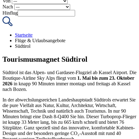
Von
Nach
Hinflug
Startseite
Flüge & Urlaubsangebote
Südtirol
Tourismusmagnet Südtirol
Südtirol ist das Alpen- und Gardasee-Flugziel ab Kassel Airport. Die
Boutique-Airline Sky Alps fliegt vom
1. Mai bis zum 23. Oktober
2026
in knapp 90 Minuten immer montags und freitags ab Kassel
nach Bozen.
In der abwechslungsreichen Landeshauptstadt Südtirols erwartet Sie
die pure Vielfalt aus Natur, Kultur, Architektur, Wirtschaft,
Wissenschaft, Technik und natürlich auch Tourismus. In nur 90
Minuten bringt eine Dash 8-Q400 Sie hin. Dieser Turboprop-Flieger
ist knapp 33 Meter lang, bis zu 665 km/h schnell und bietet 76
Sitzplätze. Ganz speziell sind das innovative, komfortable Kabinen-
Design und der besonders geringe CO₂-Ausstoß mit rund 40
Prozent weniger Treibstoffverbrauch.