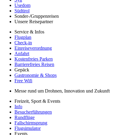
Usedom
Südtirol
Sonder-/Gruppenreisen
Unsere Reisepartner
Service & Infos
Flugplan
Check-in
Einreiseverordnung
Anfahrt
Kostenfreies Parken
Barrierefreies Reisen
Gepäck
Gastronomie & Shops
Free Wifi
Messe rund um Drohnen, Innovation und Zukunft
Freizeit, Sport & Events
Info
Besucherführungen
Rundflüge
Fallschirmsprung
Flugsimulator
Events