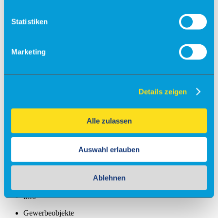
Fallschirmsprung
Statistiken
Flugsimulator
Events
Marketing
Kontakt & Anfrage
Unser Service
Partner
Veranstaltungsanfrage
Details zeigen
Flugschulen & Vereine
Info
Alle zulassen
Fly-Ins
Maintenance
Auswahl erlauben
Charter
Ablehnen
Gastronomie
Info
Gewerbeobjekte