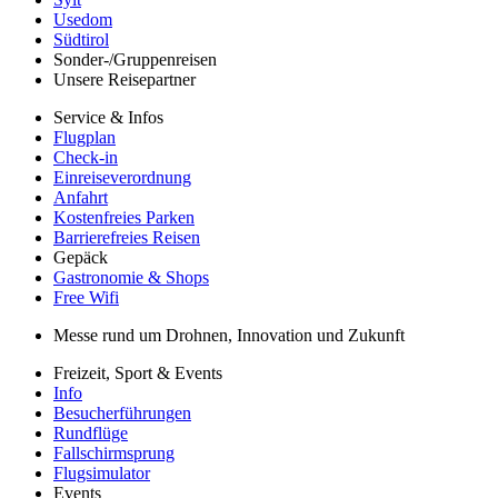
Usedom
Südtirol
Sonder-/Gruppenreisen
Unsere Reisepartner
Service & Infos
Flugplan
Check-in
Einreiseverordnung
Anfahrt
Kostenfreies Parken
Barrierefreies Reisen
Gepäck
Gastronomie & Shops
Free Wifi
Messe rund um Drohnen, Innovation und Zukunft
Freizeit, Sport & Events
Info
Besucherführungen
Rundflüge
Fallschirmsprung
Flugsimulator
Events