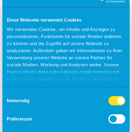
Kontakt
Tagen & Feiern am Airport
Diese Webseite verwendet Cookies
Büroräume zu vermieten!
Wir verwenden Cookies, um Inhalte und Anzeigen zu
Alle Ziele
personalisieren, Funktionen für soziale Medien anbieten
Sylt
zu können und die Zugriffe auf unsere Website zu
analysieren. Außerdem geben wir Informationen zu Ihrer
Usedom
Verwendung unserer Website an unsere Partner für
Südtirol
soziale Medien, Werbung und Analysen weiter. Unsere
Partner führen diese Informationen möglicherweise mit
Sonder-/Gruppenreisen
Jersey
weiteren Daten zusammen, die Sie ihnen bereitgestellt
Kalabrien
haben oder die sie im Rahmen Ihrer Nutzung der Dienste
Zakynthos
gesammelt haben.
Kreta (West)
Einwilligungsauswahl
Finnland
Notwendig
Unsere Reisepartner
momento by Frölich-Reisen
Präferenzen
vianova
Flugplan