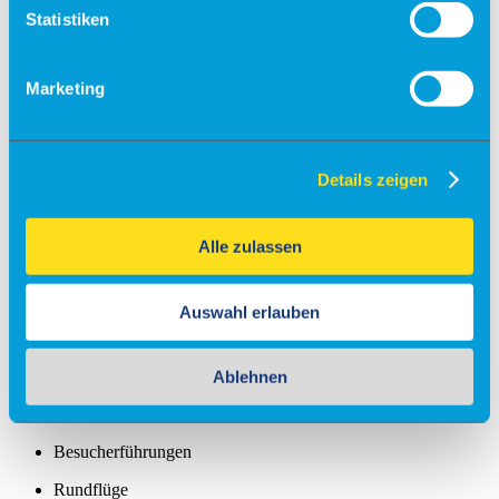
Statistiken
Check-in
Einreiseverordnung
Marketing
Anfahrt
Kostenfreies Parken
Details zeigen
Barrierefreies Reisen
Gepäck
Allgemein
Alle zulassen
Sicherheit
Fundsachen
Tiere
Auswahl erlauben
Gastronomie & Shops
Free Wifi
Ablehnen
Info
Besucherführungen
Rundflüge