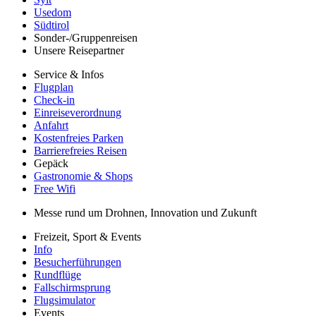
Usedom
Südtirol
Sonder-/Gruppenreisen
Unsere Reisepartner
Service & Infos
Flugplan
Check-in
Einreiseverordnung
Anfahrt
Kostenfreies Parken
Barrierefreies Reisen
Gepäck
Gastronomie & Shops
Free Wifi
Messe rund um Drohnen, Innovation und Zukunft
Freizeit, Sport & Events
Info
Besucherführungen
Rundflüge
Fallschirmsprung
Flugsimulator
Events