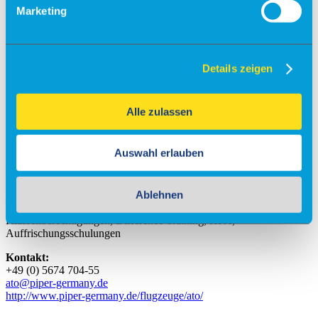
Marketing
Details zeigen
Alle zulassen
Auswahl erlauben
Piper Deutschland AG
Ablehnen
ATO - Approved Training Organisation
Klassenberechtigungen, Difference Training, HPA,
Auffrischungsschulungen
Kontakt:
+49 (0) 5674 704-55
ato@piper-germany.de
http://www.piper-germany.de/flugzeuge/ato/