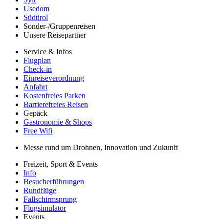
Usedom
Südtirol
Sonder-/Gruppenreisen
Unsere Reisepartner
Service & Infos
Flugplan
Check-in
Einreiseverordnung
Anfahrt
Kostenfreies Parken
Barrierefreies Reisen
Gepäck
Gastronomie & Shops
Free Wifi
Messe rund um Drohnen, Innovation und Zukunft
Freizeit, Sport & Events
Info
Besucherführungen
Rundflüge
Fallschirmsprung
Flugsimulator
Events