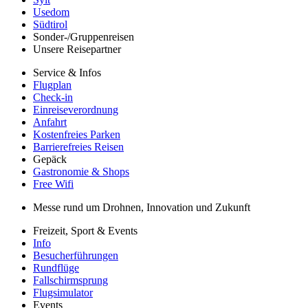
Usedom
Südtirol
Sonder-/Gruppenreisen
Unsere Reisepartner
Service & Infos
Flugplan
Check-in
Einreiseverordnung
Anfahrt
Kostenfreies Parken
Barrierefreies Reisen
Gepäck
Gastronomie & Shops
Free Wifi
Messe rund um Drohnen, Innovation und Zukunft
Freizeit, Sport & Events
Info
Besucherführungen
Rundflüge
Fallschirmsprung
Flugsimulator
Events