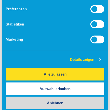
hervorragende Autobahnverbindung, die die An- und Abreise zu
einer entspannten Nebensache macht.
Präferenzen
Im Folgenden finden Sie verschiedene Möglichkeiten, den
Flughafen mit dem Auto zu erreichen:
Statistiken
A44 aus Richtung Dortmund: Abfahrt Breuna, Richtung
Niederlistingen, auf der B7 nach Calden
Aus Richtung Norden B7 nach Calden oder B83 bis
Marketing
Burguffeln, dann Richtung Calden
A7 aus Richtung Göttingen Abfahrt Kassel Nord, dann B7
bis Calden
A7 aus Richtung Gießen/Fulda Abfahrt Kassel Nord, dann
B7 bis Calden
Details zeigen
A49 aus Richtung Marburg bis Kreuz Kassel-West, dort auf
die A44 Richtung Dortmund, Abfahrt Zierenberg, über
Zierenberg nach Calden
Alle zulassen
Zieladresse für Navigationssysteme
Auswahl erlauben
Fieseler-Storch-Str. 40, 34379 Calden
Bitte beachten Sie, dass einige Navigationssysteme die Adresse
Ablehnen
möglicherweise noch nicht finden. In diesem Fall folgen Sie bitte
der Beschilderung ab Ortseinfahrt Calden.