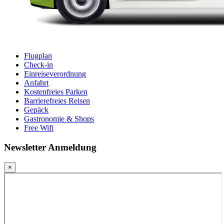
Flugplan
Check-in
Einreiseverordnung
Anfahrt
Kostenfreies Parken
Barrierefreies Reisen
Gepäck
Gastronomie & Shops
Free Wifi
Newsletter Anmeldung
×