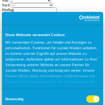
Von
Nach
Hinflug
Startseite
Service & Infos
Diese Webseite verwendet Cookies
Anfahrt
Wir verwenden Cookies, um Inhalte und Anzeigen zu
Anfahrt
personalisieren, Funktionen für soziale Medien anbieten
zu können und die Zugriffe auf unsere Website zu
Routenplaner PKW
analysieren. Außerdem geben wir Informationen zu Ihrer
Verwendung unserer Website an unsere Partner für
Anreise zum Kassel Airport mit dem Auto
soziale Medien, Werbung und Analysen weiter. Unsere
Partner führen diese Informationen möglicherweise mit
-WICHTIGER HINWEIS-
weiteren Daten zusammen, die Sie ihnen bereitgestellt
Derzeit ist das Parken ausschließlich auf der Parkfläche P1
haben oder die sie im Rahmen Ihrer Nutzung der Dienste
möglich. Die Nutzung ist kostenfrei!
gesammelt haben.
Einwilligungsauswahl
Mit dem Auto ist der Kassel Airport einfach und bequem zu
Notwendig
erreichen. In der Mitte Deutschlands gelegen verfügt er über eine