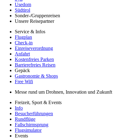
Usedom
Südtirol
Sonder-/Gruppenreisen
Unsere Reisepartner
Service & Infos
Flugplan
Check-in
Einreiseverordnung
Anfahrt
Kostenfreies Parken
Barrierefreies Reisen
Gepäck
Gastronomie & Shops
Free Wifi
Messe rund um Drohnen, Innovation und Zukunft
Freizeit, Sport & Events
Info
Besucherführungen
Rundflüge
Fallschirmsprung
Flugsimulator
Events