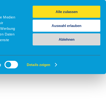
Alle zulassen
le Medien
ir
Auswahl erlauben
, Werbung
ren Daten
Ablehnen
ienste
g
Details zeigen